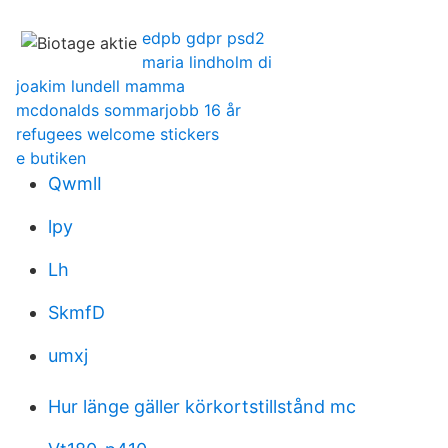
edpb gdpr psd2
maria lindholm di
joakim lundell mamma
mcdonalds sommarjobb 16 år
refugees welcome stickers
e butiken
QwmlI
lpy
Lh
SkmfD
umxj
Hur länge gäller körkortstillstånd mc