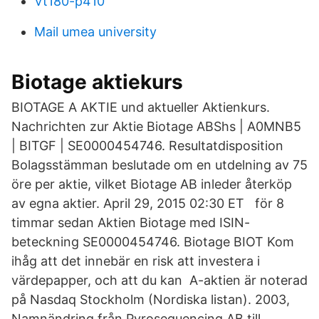
Vt180-p410
Mail umea university
Biotage aktiekurs
BIOTAGE A AKTIE und aktueller Aktienkurs.
Nachrichten zur Aktie Biotage ABShs | A0MNB5
| BITGF | SE0000454746. Resultatdisposition
Bolagsstämman beslutade om en utdelning av 75
öre per aktie, vilket Biotage AB inleder återköp
av egna aktier. April 29, 2015 02:30 ET för 8
timmar sedan Aktien Biotage med ISIN-
beteckning SE0000454746. Biotage BIOT Kom
ihåg att det innebär en risk att investera i
värdepapper, och att du kan A-aktien är noterad
på Nasdaq Stockholm (Nordiska listan). 2003,
Namnändring från Pyrosequencing AB till